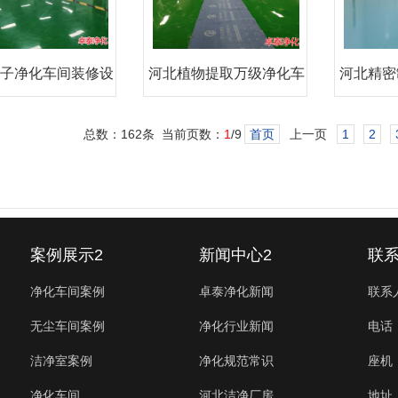
子净化车间装修设
河北植物提取万级净化车
河北精密
计施
间装
总数：162条 当前页数：
1
/9
首页
上一页
1
2
案例展示2
新闻中心2
联系
净化车间案例
卓泰净化新闻
联系
无尘车间案例
净化行业新闻
电话：
洁净室案例
净化规范常识
座机：
净化车间
河北洁净厂房
地址