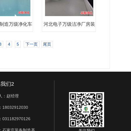
制造万级净化车
河北电子万级洁净厂房装
间装
修设
3
4
5
下一页
尾页
我们2
人：赵经理
18032912030
031182970126
：石家庄装备制造基
关注我们